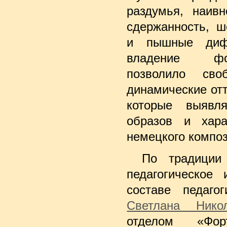
раздумья, наив
сдержанность, ш
и пышные ди
владение фо
позволило сво
динамические отт
которые выявл
образов и хара
немецкого композ
По традиции
педагогическое
составе педаго
Светлана Нико
отделом «Фо