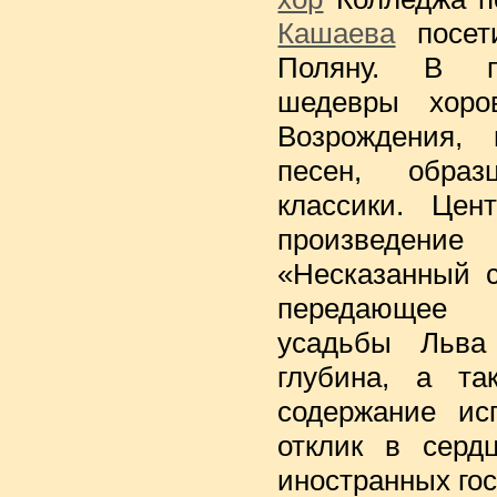
Кашаева
посет
Поляну. В п
шедевры хоро
Возрождения, 
песен, обра
классики. Цен
произведени
«Несказанный с
передающее
усадьбы Льва 
глубина, а та
содержание ис
отклик в серд
иностранных го