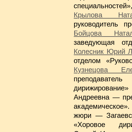
специальносте
Крылова Ната
руководитель пр
Бойцова Ната
заведующая от
Колесник Юрий Л
отделом «Руково
Кузнецова Ел
преподавате
дирижировани
Андреевна — пре
академическое».
жюри — Загаевск
«Хоровое дири