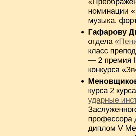
«Преображен
номинации «
музыка, форт
Гафарову Д
отдела
«Пен
класс препо
— 2 премия I
конкурса «Зв
Меновщико
курса 2 курс
ударные инс
Заслуженног
профессора
диплом V Ме