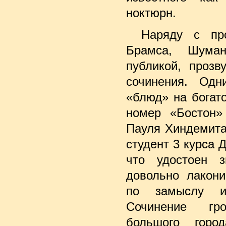
ноктюрн.
Наряду с про
Брамса, Шуман
публикой, прозв
сочинения. Од
«блюд» на богат
номер «Бостон»
Пауля Хиндемита
студент 3 курса
что удостоен з
довольно лакони
по замыслу и
Сочинение гр
большого горо