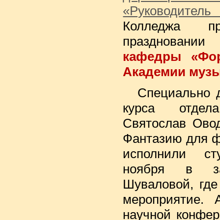
«Руководите
Колледжа п
праздновани
кафедры «Фор
Академии музы
Специально 
курса отд
Святослав Ово
Фантазию для ф
исполнили с
ноября в з
Шуваловой, где
мероприятие. 
научной конфер