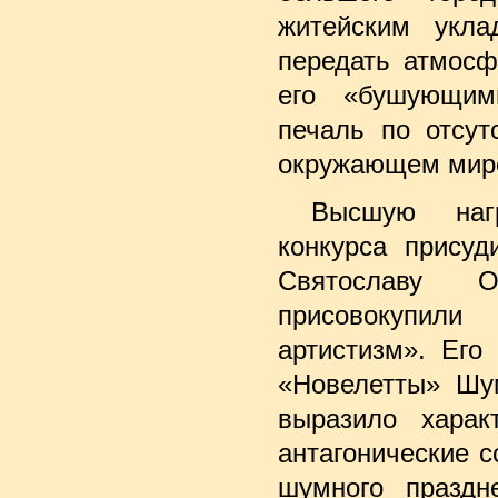
житейским укла
передать атмосф
его «бушующим
печаль по отсут
окружающем мир
Высшую наг
конкурса присуд
Святославу 
присовокупи
артистизм». Его
«Новелетты» Шу
выразило харак
антагонические с
шумного праздн