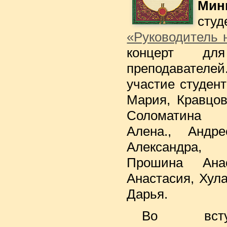
Мин
ст
«Руководитель 
концерт д
преподавателе
участие студент
Мария, Кравцов
Соломатина 
Алена., Андр
Александра, 
Прошина Анас
Анастасия, Хул
Дарья.
Во всту