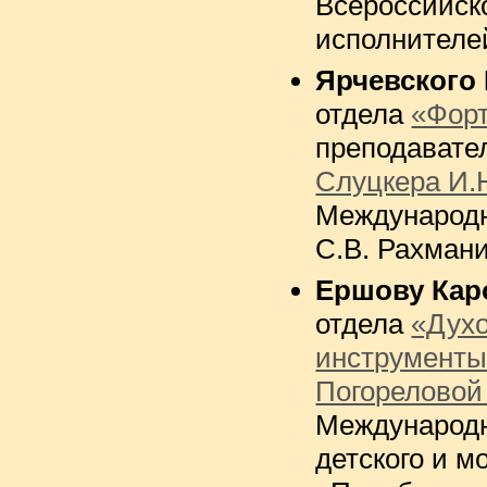
Всероссийско
исполнителе
Ярчевского
отдела
«Фор
преподават
Слуцкера И.
Международн
С.В. Рахман
Ершову Кар
отдела
«Дух
инструмент
Погореловой
Международн
детского и м