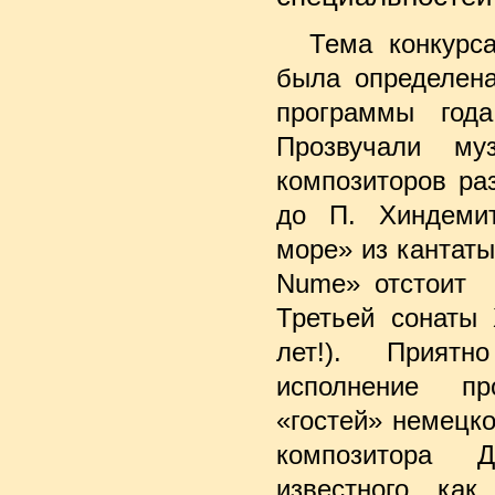
Тема конкур
была определена
программы год
Прозвучали му
композиторов раз
до П. Хиндеми
море» из кантаты 
Nume» отстоит 
Третьей сонаты
лет!). Приятн
исполнение пр
«гостей» немецк
композитора 
известного как