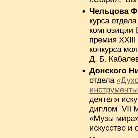
Чельцова Ф
курса отдел
композиции
премия XXII
конкурса мо
Д. Б. Кабалев
Донского Н
отдела
«Дух
инструмент
деятеля иск
диплом VII 
«Музы мира»
искусство и 