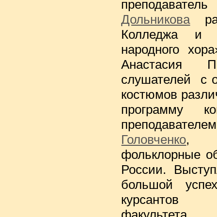
преподавател
Дольникова
рас
Колледжа и о
народного хора
Анастасия П
слушателей с 
костюмов разли
программу ко
преподавател
Головченко
, 
фольклорные о
России. Высту
большой успе
курсантов В
факультета.