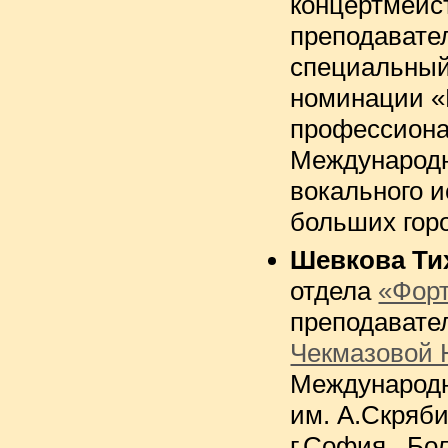
концертмейс
преподавате
специальный
номинации «
профессиона
Международн
вокального и
больших гор
Шевкова Ти
отдела
«Фор
преподават
Чекмазовой 
Международн
им. А.Скряби
г.София, Бол