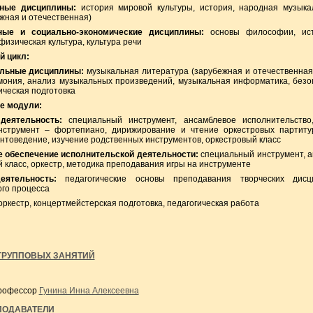
ные дисциплины:
история мировой культуры, история, народная музыкал
жная и отечественная)
ные и социально-экономические дисциплины:
основы философии, ист
физическая культура, культура речи
 цикл:
льные дисциплины:
музыкальная литература (зарубежная и отечественная
рмония, анализ музыкальных произведений, музыкальная информатика, безо
ческая подготовка
е модули:
деятельность:
специальный инструмент, ансамблевое исполнительство,
струмент – фортепиано, дирижирование и чтение оркестровых партитур
ентоведение, изучение родственных инструментов, оркестровый класс
 обеспечение исполнительской деятельности:
специальный инструмент, а
 класс, оркестр, методика преподавания игры на инструменте
еятельность:
педагогические основы преподавания творческих дисци
го процесса
оркестр, концертмейстерская подготовка, педагогическая работа
ГРУППОВЫХ ЗАНЯТИЙ
профессор
Гунина Инна Алексеевна
ПОДАВАТЕЛИ