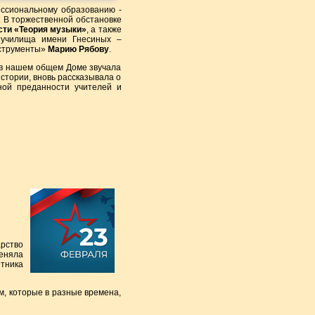
ссиональному образованию -
 В торжественной обстановке
сти «Теория музыки»
, а также
 училища имени Гнесиных –
нструменты»
Марию Рябову
.
 в нашем общем Доме звучала
стории, вновь рассказывала о
ной преданности учителей и
арство
еняла
тника
м, которые в разные времена,