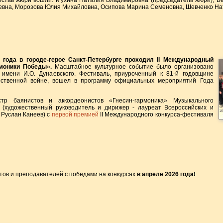
состав жюри вошли: Мухина Наталия Владимировна (председатель жюри), Б
евна, Морозова Юлия Михайловна, Осипова Марина Семеновна, Шевченко На
 года в городе-герое Санкт-Петербурге проходил II Международный
рмоники Победы».
Масштабное культурное событие было организовано
 имени И.О. Дунаевского. Фестиваль, приуроченный к 81-й годовщине
ственной войне, вошел в программу официальных мероприятий Года
стр баянистов и аккордеонистов «Гнесин-гармоника» Музыкального
(художественный руководитель и дирижер - лауреат Всероссийских и
Руслан Канеев) с
первой премией
II Международного конкурса-фестиваля
тов и преподавателей с победами на конкурсах
в апреле 2026 года!