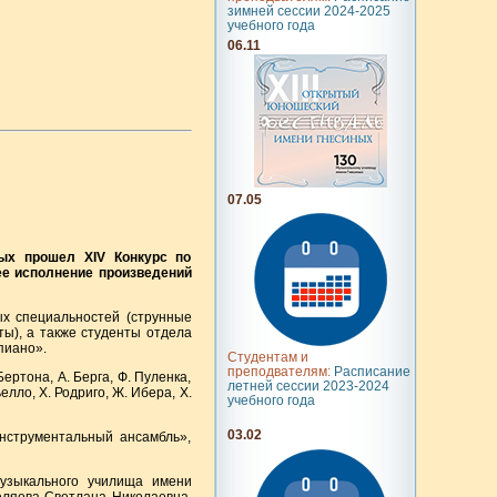
зимней сессии 2024-2025
учебного года
06.11
07.05
ых прошел XIV Конкурс по
ее исполнение произведений
ых специальностей (струнные
ы), а также студенты отдела
пиано».
Студентам и
преподвателям:
Расписание
ертона, А. Берга, Ф. Пуленка,
летней сессии 2023-2024
елло, Х. Родриго, Ж. Ибера, Х.
учебного года
03.02
нструментальный ансамбль»,
узыкального училища имени