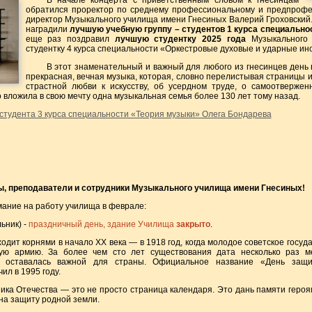
В начале концерта с приветственным словом к гнесинцам
обратился проректор по среднему профессиональному и предпрофе
директор Музыкального училища имени Гнесиных Валерий Гроховский.
наградили
лучшую учебную группу – студентов 1 курса специально
еще раз поздравил
лучшую студентку 2025 года
Музыкального
студентку 4 курса специальности «Оркестровые духовые и ударные и
В этот знаменательный и важный для любого из гнесинцев день
прекрасная, вечная музыка, которая, словно перелистывая страницы и
страстной любви к искусству, об усердном труде, о самоотвержен
то вложила в свою мечту одна музыкальная семья более 130 лет тому назад.
 студента 3 курса специальности «Теория музыки» Олега Бондарева
, преподаватели и сотрудники Музыкального училища имени Гнесиных!
ние на работу училища в феврале:
ьник) -
праздничный день, здание Училища
закрыто
.
одит корнями в начало XX века — в 1918 год, когда молодое советское госуд
ую армию. За более чем сто лет существования дата несколько раз м
о оставалась важной для страны. Официальное название «День защи
ил в 1995 году.
ика Отечества — это не просто страница календаря. Это дань памяти героя
на защиту родной земли.