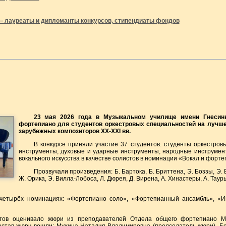
— лауреаты и дипломанты конкурсов, стипендиаты фондов
23 мая 2026 года в Музыкальном училище имени Гнесин
фортепиано для студентов оркестровых специальностей на лучш
зарубежных композиторов XX-XXI вв.
В конкурсе приняли участие 37 студентов: студенты оркестров
инструменты, духовые и ударные инструменты, народные инструмент
вокального искусства в качестве солистов в номинации «Вокал и форте
Прозвучали произведения: Б. Бартока, Б. Бриттена, Э. Боззы, Э. Б
Ж. Орика, Э. Вилла-Лобоса, Л. Дюрея, Д. Вирена, А. Хинастеры, А. Таурь
 четырёх номинациях: «Фортепиано соло», «Фортепианный ансамбль», «И
нтов оценивало жюри из преподавателей Отдела общего фортепиано М