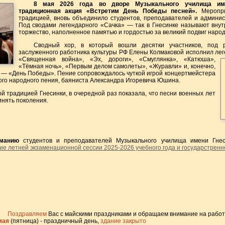
8 мая 2026 года во дворе Музыкального училища им
традиционная акция «Встретим День Победы песней».
Меропр
традицией, вновь объединило студентов, преподавателей и админи
Под сводами легендарного «Сачка» — так в Гнесинке называют вну
торжество, наполненное памятью и гордостью за великий подвиг народ
Сводный хор, в который вошли десятки участников, под р
заслуженного работника культуры РФ Елены Колмаковой исполнил лег
«Священная война», «Эх, дороги»,
«Смуглянка», «Катюша»,
«Тёмная ночь», «Первым делом самолеты», «Журавли» и, конечно,
 — «День Победы». Пение сопровождалось чуткой игрой концертмейстера
ого народного пения, баяниста Александра Игоревича Юшина.
й традицией Гнесинки, в очередной раз показала, что песни военных лет
нять поколения.
манию
студентов и преподавателей Музыкального училища имени Гне
ие летней экзаменационной сессии 2025-2026 учебного года
и государстренн
Поздравляем
Вас с майскими праздниками и обращаем внимание на работ
мая
(пятница) - праздничный день,
здание закрыто