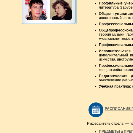
Профильные учеб
литература (зарубе
Общие гуманитар
иностранный язык, 
Профессиональный
Общепрофессиона
теория музыки, га
музыкально-теорети
Профессиональны
Исполнительская 
дополнительный ин
искусства, инструм
Профессиональное
концертмейстерский
Педагогическая д
обеспечение учебно
Учебная практика:
РАСПИСАНИЕ 
Руководитель отдела — 
ПРЕДМЕТЫ и ПРЕ