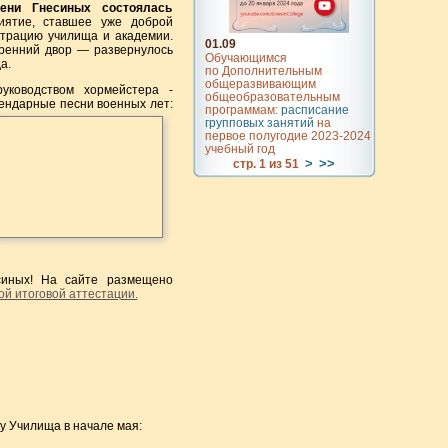
ени Гнесиных состоялась
иятие, ставшее уже доброй
страцию училища и академии.
01.09
тренний двор — развернулось
Обучающимся
а.
по Дополнительным
общеразвивающим
уководством хормейстера -
общеобразовательным
ендарные песни военных лет:
программам:
расписание
групповых занятий
на
первое полугодие 2023-2024
учебный год
>
>>
стр. 1 из 51
синых! На сайте размещено
ой итоговой аттестации.
у Училища в начале мая: