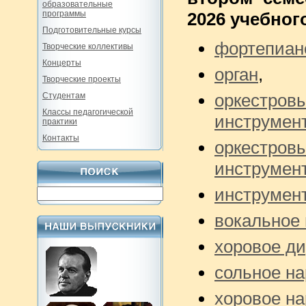
образовательные
программы
2026 учебног
Подготовительные курсы
фортепиан
Творческие коллективы
Концерты
орган
,
Творческие проекты
оркестров
Студентам
Классы педагогической
инструмен
практики
Контакты
оркестров
инструмен
инструмент
вокальное 
хоровое д
сольное на
хоровое на