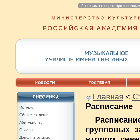
Программы среднего профессионал
Главная
<
С
Расписание
История
Общие сведения
Расписани
Абитуриенту
групповых з
Отделы
втором семе
Дополнительные