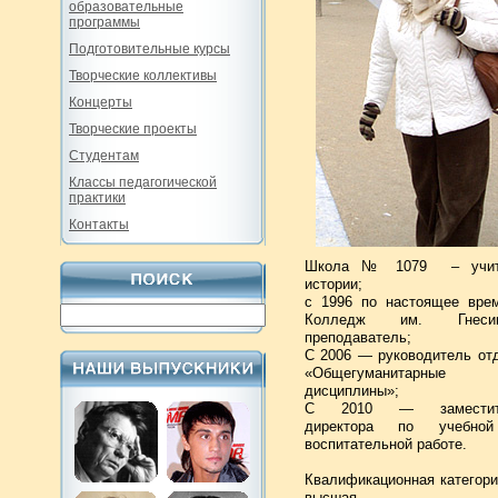
образовательные
программы
Подготовительные курсы
Творческие коллективы
Концерты
Творческие проекты
Студентам
Классы педагогической
практики
Контакты
Школа № 1079 – учит
истории;
с 1996 по настоящее вре
Колледж им. Гнесин
преподаватель;
С 2006 — руководитель от
«Общегуманитарные
дисциплины»;
С 2010 — заместит
директора по учебно
воспитательной работе.
Квалификационная категор
высшая.