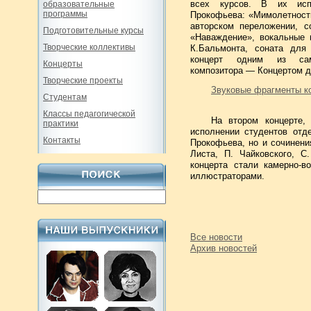
всех курсов. В их испо
образовательные
программы
Прокофьева: «Мимолетности
авторском переложении, с
Подготовительные курсы
«Наваждение», вокальные 
Творческие коллективы
К.Бальмонта, соната дл
концерт одним из сам
Концерты
композитора — Концертом 
Творческие проекты
Звуковые фрагменты к
Студентам
Классы педагогической
На втором концерте
практики
исполнении студентов отд
Контакты
Прокофьева, но и сочинени
Листа, П. Чайковского, С
концерта стали камерно-в
иллюстраторами.
Все новости
Архив новостей