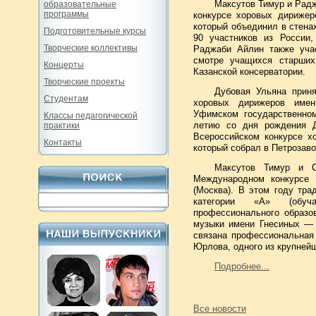
Максутов Тимур и Рад
образовательные
программы
конкурсе хоровых дирижер
который объединил в стена
Подготовительные курсы
90 участников из России,
Творческие коллективы
Раджаби Айлин также уча
смотре учащихся старших
Концерты
Казанской консерватории.
Творческие проекты
Дубовая Ульяна приня
Студентам
хоровых дирижеров име
Уфимском государственном
Классы педагогической
летию со дня рождения Д
практики
Всероссийском конкурсе х
Контакты
который собрал в Петрозаво
Максутов Тимур и С
Международном конкурсе
(Москва). В этом году тра
категории «А» (обу
профессионального образо
музыки имени Гнесиных — 
связана профессиональная
Юрлова, одного из крупней
Подробнее...
Все новости