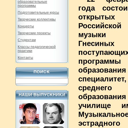
образовательные
программы
года состо
Подготовительные курсы
открытых
Творческие коллективы
Российской
Концерты
музыки
Творческие проекты
Студентам
Гнесин
Классы педагогической
поступа
практики
Контакты
программы
образован
специалите
среднего п
образован
училище и
Музыкал
эстрадно