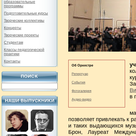
образовательные
программы
Подготовительные курсы
Творческие коллективы
Концерты
Творческие проекты
Студентам
Классы педагогической
практики
Контакты
у
Об Оркестре
ко
Репертуар
ку
События
За
Ви
Фотогалерея
в 
Аудио-видео
м
позволяет привлекать к р
и таких выдающихся музы
Брон, Лауреат Междуна