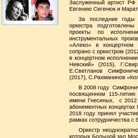
Заслуженный артист РФ 
Евгению Сегенюк и Марата
За последние годы
оркестра подготовлены
проекты по исполнени
инструментальных произ
«Алеко» в концертном 
сопрано с оркестром (201
в концертном исполнении
Невский» (2015), Г.Сви
Е.Светланов Симфониче
(2017), С.Рахманинов «Ко
В 2008 году Симфонич
посвященном 115-летию 
имени Гнесиных, с 2012 
абонементных концертах 
2018 году принял участи
рамках сотрудничества с
Оркестр неоднократн
которых Большой зал Мос