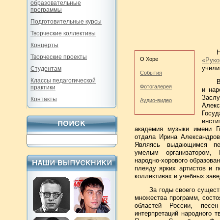
образовательные
программы
Подготовительные курсы
Творческие коллективы
Концерты
Творческие проекты
О Хоре
«Руко
учили
Студентам
События
Классы педагогической
Фотогалерея
практики
и нар
Заслу
Контакты
Аудио-видео
Алек
Госуд
инст
академия музыки имени Гн
отдала Ирина Александров
Являясь выдающимся пед
умелым организатором, 
народно-хорового образова
плеяду ярких артистов и п
коллективах и учебных заве
За годы своего сущес
множества программ, состо
областей России, песе
интерпретаций народного т