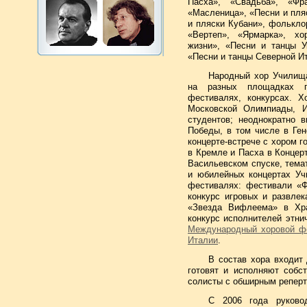
Пасха», «Свадьба», «Фра
«Масленица», «Песни и пля
и пляски Кубани», фолькло
«Вертеп», «Ярмарка», хо
жизни», «Песни и танцы У
«Песни и танцы Северной Ит
Народный хор Училища
на разных площадках г
фестивалях, конкурсах. Х
Московской Олимпиады, 
студентов; неоднократно 
Победы, в том числе в Ге
концерте-встрече с хором г
в Кремле и Пасха в Концер
Васильевском спуске, тема
и юбилейных концертах Уч
фестивалях: фестивали «Ф
конкурс игровых и развлек
«Звезда Вифлеема» в Хра
конкурс исполнителей этни
Международный хоровой фол
Италии
.
В состав хора входит
готовят и исполняют собс
солисты с обширным реперт
С 2006 года руково