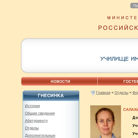
Пр
Главная
<
Отделы
<
Фо
История
САЛАХ
Общие сведения
До
Абитуриенту
Уч
Отделы
Уч
Дополнительные