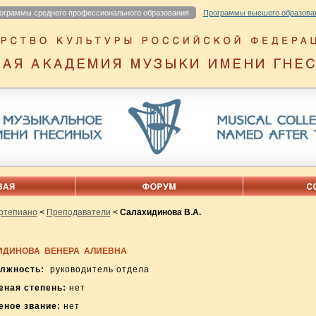
ограммы среднего профессионального образования
Программы высшего образова
ртепиано
<
Преподаватели
<
Салахидинова В.А.
ИДИНОВА ВЕНЕРА АЛИЕВНА
лжность:
руководитель отдела
еная степень:
нет
еное звание:
нет