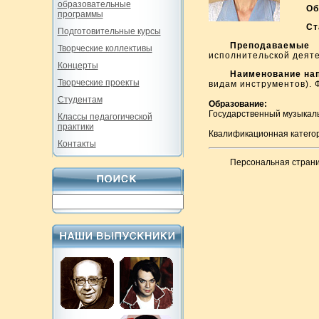
образовательные
Об
программы
Ст
Подготовительные курсы
П
реподаваемые
Творческие коллективы
исполнительской деяте
Концерты
Наименование нап
Творческие проекты
видам инструментов). 
Студентам
Образование:
Государственный музыкаль
Классы педагогической
практики
Квалификационная катего
Контакты
Персональная страни