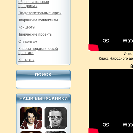
образовательные
программы
Подготовительные курсы
Творческие коллективы
Концерты
Творческие проекты
Студентам
Классы педагогической
практики
Испо
Класс Народного ар
Контакты
Й