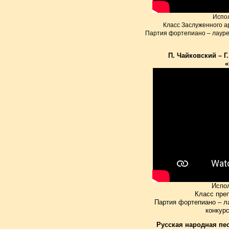
Испо
Класс Заслуженного а
Партия фортепиано – лауре
П. Чайковский – Г
«
Испо
Класс пре
Партия фортепиано – л
конкур
Русская народная пес