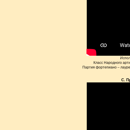
Испол
Класс Народного арт
Партия фортепиано – лауре
С. П