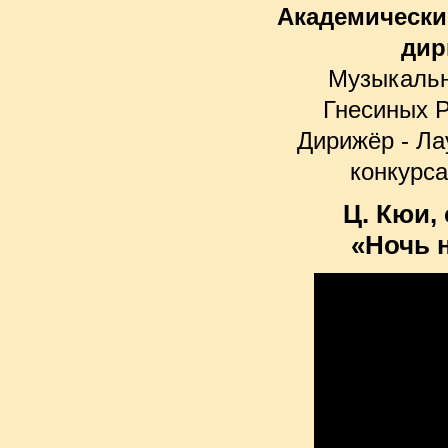
Академически
дир
Музыкальн
Гнесиных 
Дирижёр - Л
конкурс
Ц. Кюи,
«Ночь 