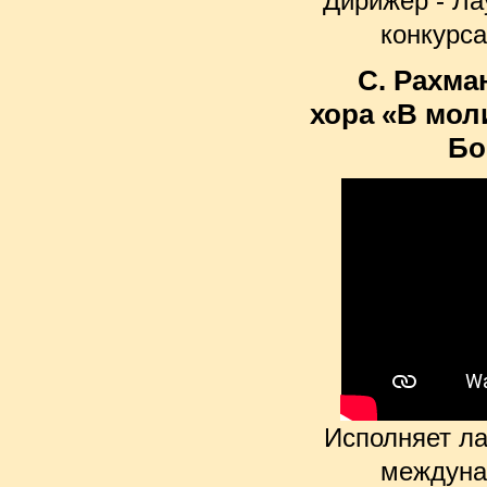
Дирижёр - Л
конкурс
С. Рахма
хора «В мо
Бо
Исполняет ла
междуна