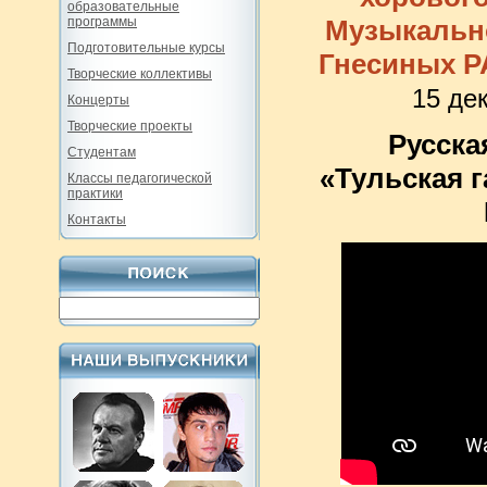
образовательные
программы
Музыкальн
Подготовительные курсы
Гнесиных Р
Творческие коллективы
15 де
Концерты
Творческие проекты
Русска
Студентам
«Тульская 
Классы педагогической
практики
Контакты